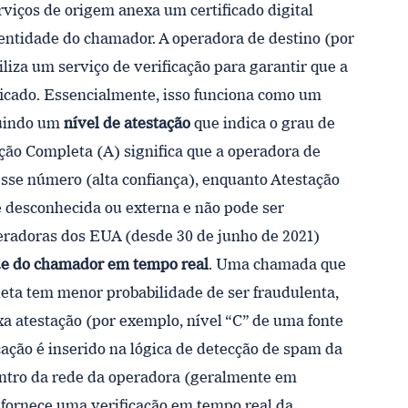
viços de origem anexa um certificado digital
dentidade do chamador. A operadora de destino (por
liza um serviço de verificação para garantir que a
ificado. Essencialmente, isso funciona como um
buindo um
nível de atestação
que indica o grau de
ção Completa (A) significa que a operadora de
 esse número (alta confiança), enquanto Atestação
e desconhecida ou externa e não pode ser
eradoras dos EUA (desde 30 de junho de 2021)
ade do chamador em tempo real
. Uma chamada que
a tem menor probabilidade de ser fraudulenta,
 atestação (por exemplo, nível “C” de uma fonte
cação é inserido na lógica de detecção de spam da
tro da rede da operadora (geralmente em
 fornece uma verificação em tempo real da