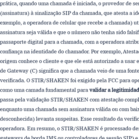
prática, quando uma chamada é iniciada, o provedor de ser
(assinatura) à sinalização SIP da chamada, que atesta a i
exemplo, a operadora de celular que recebe a chamada) uti
assinatura seja válida e que o número não tenha sido fals
passaporte digital para a chamada, com a operadora atri
confiança na identidade do chamador. Por exemplo, Atesta
origem conhece o cliente e que ele está autorizado a usar
de Gateway (C) significa que a chamada veio de uma font
verificada. O STIR/SHAKEN foi exigido pela FCC para op
como uma camada fundamental para
validar a legitimid
passa pela validação STIR/SHAKEN com atestação complet
enquanto uma chamada sem assinatura válida ou com baixa
desconhecida) levanta suspeitas. Esse resultado da verifi
operadora. Em resumo, o STIR/SHAKEN é processado den
gateways de borda IMS ou controladores de sessão SIP) e