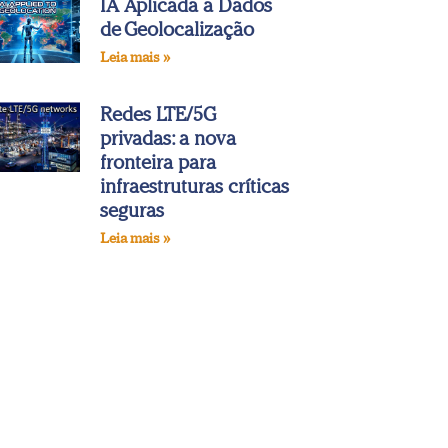
IA Aplicada a Dados
de Geolocalização
Leia mais »
Redes LTE/5G
privadas: a nova
fronteira para
infraestruturas críticas
seguras
Leia mais »