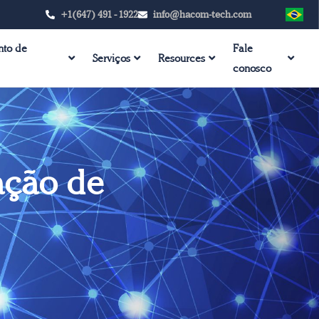
+1(647) 491 - 1922
info@hacom-tech.com
nto de
Fale
Serviços
Resources
conosco
ação de