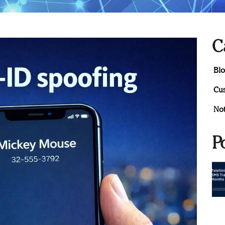
C
Bl
Cus
Not
P